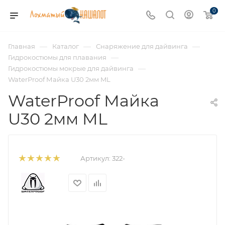
0
—
—
—
Главная
Каталог
Снаряжение для дайвинга
—
Гидрокостюмы для плавания
—
Гидрокостюмы мокрые для дайвинга
WaterProof Майка U30 2мм ML
WaterProof Майка
U30 2мм ML
Артикул:
322-