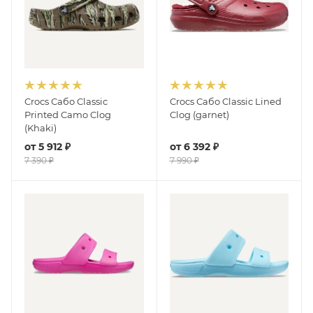
Crocs Сабо Classic
Crocs Сабо Classic Lined
Printed Camo Clog
Clog (garnet)
(Khaki)
от
5 912 ₽
от
6 392 ₽
7 390 ₽
7 990 ₽