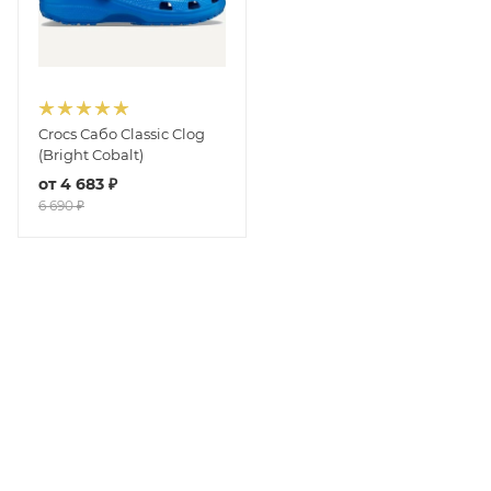
Crocs Сабо Classic Clog
(Bright Cobalt)
от
4 683 ₽
6 690 ₽