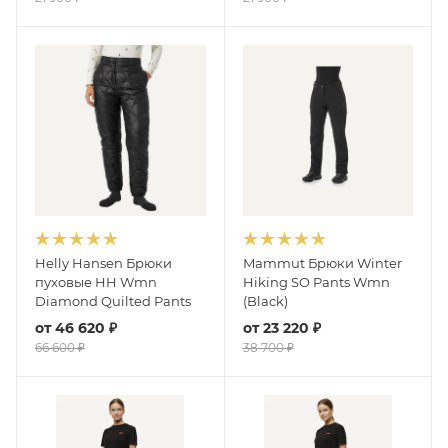
Helly Hansen Брюки
Mammut Брюки Winter
пуховые HH Wmn
Hiking SO Pants Wmn
Diamond Quilted Pants
(Black)
от
46 620 ₽
от
23 220 ₽
66 600 ₽
38 700 ₽