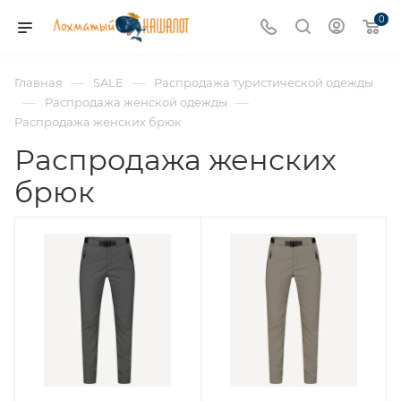
0
—
—
Главная
SALE
Распродажа туристической одежды
—
—
Распродажа женской одежды
Распродажа женских брюк
Распродажа женских
брюк