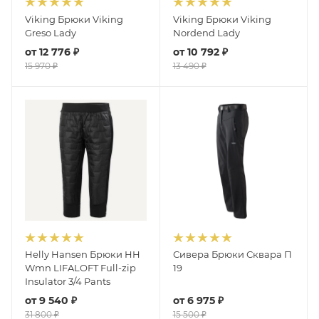
Viking Брюки Viking
Viking Брюки Viking
Greso Lady
Nordend Lady
от
12 776 ₽
от
10 792 ₽
15 970 ₽
13 490 ₽
Helly Hansen Брюки HH
Сивера Брюки Сквара П
Wmn LIFALOFT Full-zip
19
Insulator 3/4 Pants
от
9 540 ₽
от
6 975 ₽
31 800 ₽
15 500 ₽