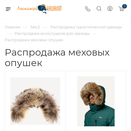
0
—
—
Главная
SALE
Распродажа туристической одежды
—
—
Распродажа аксессуаров для одежды
Распродажа меховых опушек
Распродажа меховых
опушек