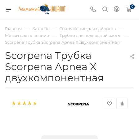
0
—
—
—
Главная
Каталог
Снаряжение для дайвинга
—
—
Маски для плавания
Трубки для подводной охоты
Scorpena Трубка Scorpena Apnea X двухкомпонентная
Scorpena Трубка
Scorpena Apnea X
двухкомпонентная