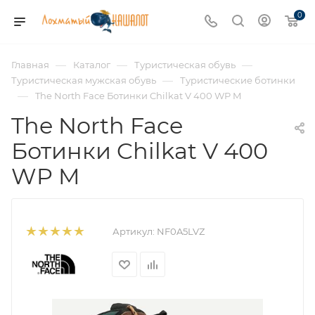
0
—
—
—
Главная
Каталог
Туристическая обувь
—
Туристическая мужская обувь
Туристические ботинки
—
The North Face Ботинки Chilkat V 400 WP M
The North Face
Ботинки Chilkat V 400
WP M
Артикул:
NF0A5LVZ