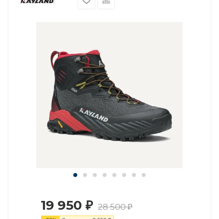
19 950
₽
28 500
₽