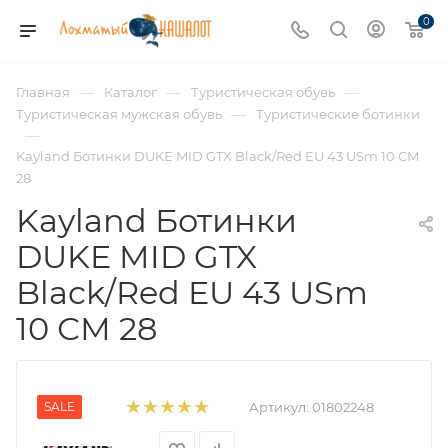
0
—
—
—
Главная
Каталог
Туристическая обувь
—
Туристическая мужская обувь
Туристические ботинки
—
Kayland Ботинки DUKE MID GTX Black/Red EU 43 USm 10 СМ
28
Kayland Ботинки
DUKE MID GTX
Black/Red EU 43 USm
10 СМ 28
SALE
Артикул:
01802248