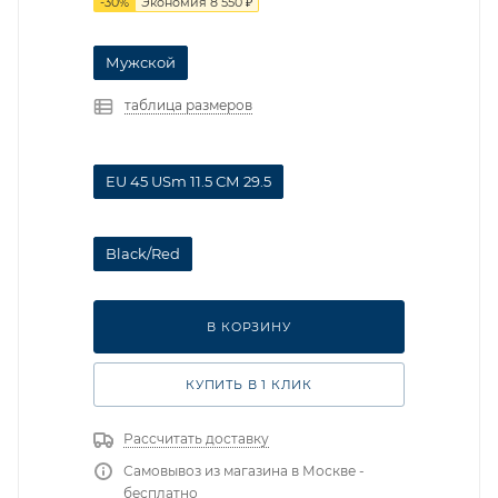
-
30
%
Экономия
8 550
₽
Мужской
таблица размеров
EU 45 USm 11.5 СМ 29.5
Black/Red
В КОРЗИНУ
КУПИТЬ В 1 КЛИК
Рассчитать доставку
Самовывоз из магазина в Москве -
бесплатно