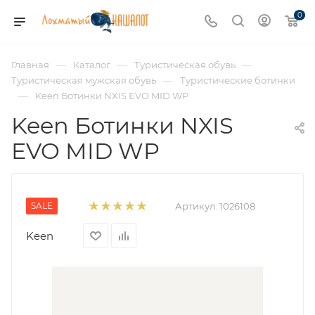
0
—
—
—
Главная
Каталог
Туристическая обувь
—
Туристическая мужская обувь
Туристические ботинки
—
Keen Ботинки NXIS EVO MID WP
Keen Ботинки NXIS
EVO MID WP
SALE
Артикул:
1026108
Keen