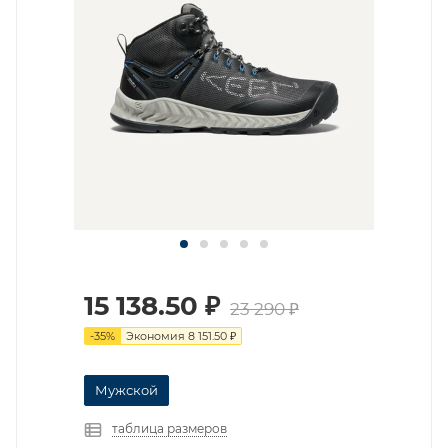
15 138.50
₽
23 290
₽
-
35
%
Экономия
8 151.50
₽
Мужской
таблица размеров