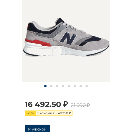
16 492.50
₽
21 990
₽
-
25
%
Экономия
5 497.50
₽
Мужской