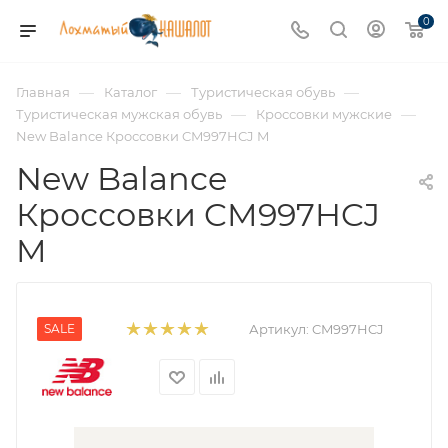
0
—
—
—
Главная
Каталог
Туристическая обувь
—
—
Туристическая мужская обувь
Кроссовки мужские
New Balance Кроссовки CM997HCJ M
New Balance
Кроссовки CM997HCJ
M
SALE
Артикул:
CM997HCJ