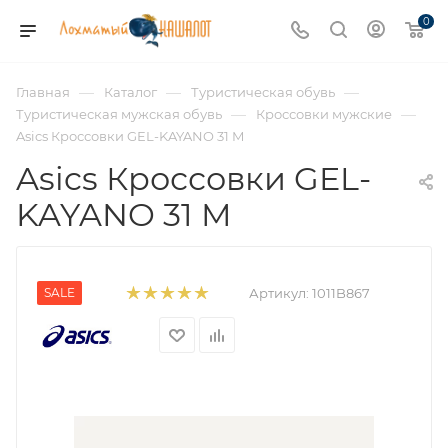
0
—
—
—
Главная
Каталог
Туристическая обувь
—
—
Туристическая мужская обувь
Кроссовки мужские
Asics Кроссовки GEL-KAYANO 31 M
Asics Кроссовки GEL-
KAYANO 31 M
SALE
Артикул:
1011B867