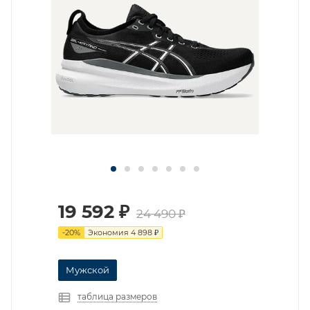
19 592
₽
24 490
₽
-
20
%
Экономия
4 898
₽
Мужской
таблица размеров