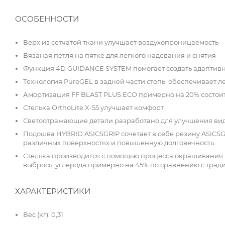
ОСОБЕННОСТИ
Верх из сетчатой ткани улучшает воздухопроницаемость
Вязаная петля на пятке для легкого надевания и снятия
Функция 4D GUIDANCE SYSTEM помогает создать адаптивн
Технология PureGEL в задней части стопы обеспечивает 
Амортизация FF BLAST PLUS ECO примерно на 20% состоит
Стелька OrthoLite X-55 улучшает комфорт
Светоотражающие детали разработано для улучшения ви
Подошва HYBRID ASICSGRIP сочетает в себе резину ASICS
различных поверхностях и повышенную долговечность.
Стелька производится с помощью процесса окрашивания 
выбросы углерода примерно на 45% по сравнению с трад
ХАРАКТЕРИСТИКИ
Вес (кг): 0,31