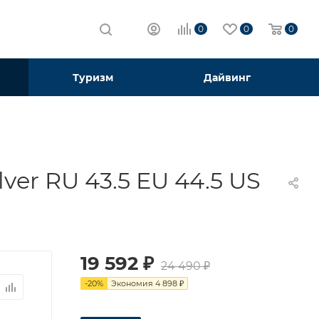
0
0
0
Туризм
Дайвинг
ver RU 43.5 EU 44.5 US
19 592
₽
24 490
₽
-
20
%
Экономия
4 898
₽