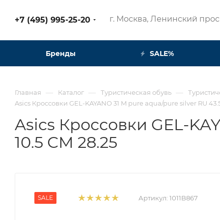
г. Москва, Ленинский просп
+7 (495) 995-25-20​
Бренды
SALE%
—
—
—
Главная
Каталог
Туристическая обувь
Туристич
Asics Кроссовки GEL-KAYANO 31 M pure aqua/pure silver RU 43.5
Asics Кроссовки GEL-KAYA
10.5 СМ 28.25
SALE
Артикул:
1011B867