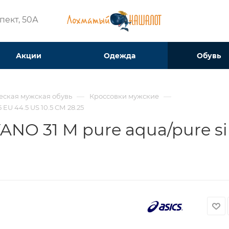
ект, 50А​
Акции
Одежда
Обувь
—
—
еская мужская обувь
Кроссовки мужские
 EU 44.5 US 10.5 СМ 28.25
NO 31 M pure aqua/pure sil