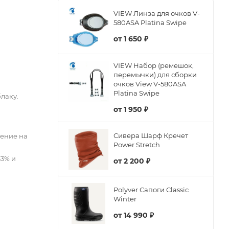
VIEW Линза для очков V-
580ASA Platina Swipe
от
1 650 ₽
VIEW Набор (ремешок,
перемычки) для сборки
очков View V-580ASA
Platina Swipe
лаку.
от
1 950 ₽
Сивера Шарф Кречет
ление на
Power Stretch
33% и
от
2 200 ₽
Polyver Сапоги Classic
Winter
от
14 990 ₽