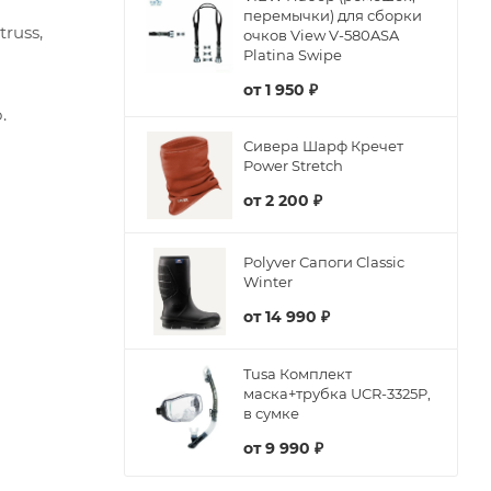
перемычки) для сборки
russ,
очков View V-580ASA
Platina Swipe
от
1 950 ₽
.
Сивера Шарф Кречет
Power Stretch
от
2 200 ₽
Polyver Сапоги Classic
Winter
от
14 990 ₽
Tusa Комплект
маска+трубка UCR-3325P,
в сумке
от
9 990 ₽