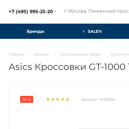
г. Москва, Ленинский просп
+7 (495) 995-25-20​
Бренды
SALE%
—
—
—
Главная
Каталог
Туристическая обувь
Туристич
Asics Кроссовки GT-1000 
SALE
Артикул:
1011B354