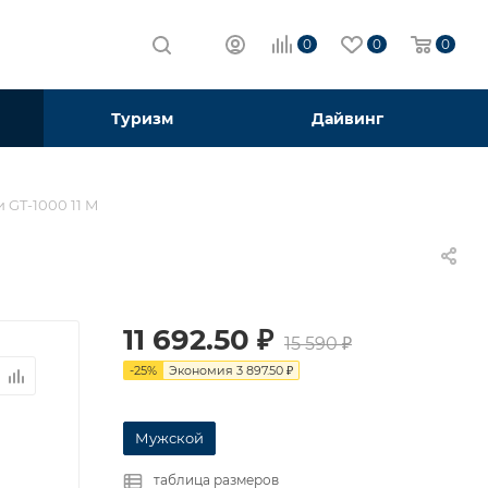
0
0
0
Туризм
Дайвинг
и GT-1000 11 M
11 692.50
₽
15 590
₽
-
25
%
Экономия
3 897.50
₽
Мужской
таблица размеров