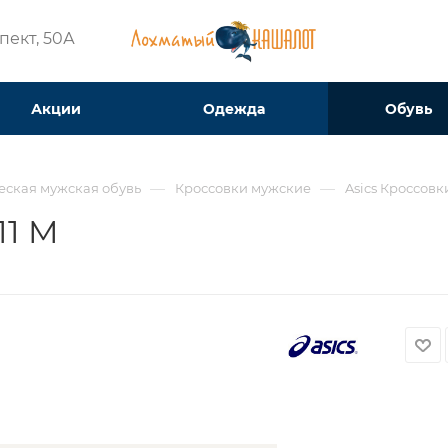
ект, 50А​
Акции
Одежда
Обувь
—
—
еская мужская обувь
Кроссовки мужские
Asics Кроссовк
11 M