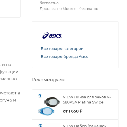
бесплатно
Доставка по Москве - бесплатно
Все товары категории
Все товары бренда Asics
 и на
 функции
сиально-
Рекомендуем
очетают в
VIEW Линза для очков V-
егуна и
580ASA Platina Swipe
от
1 650 ₽
VIEW Набор (ремешок,