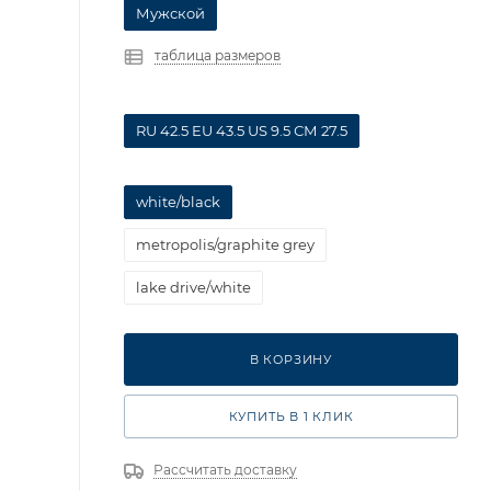
Мужской
таблица размеров
RU 42.5 EU 43.5 US 9.5 СМ 27.5
white/black
metropolis/graphite grey
lake drive/white
В КОРЗИНУ
КУПИТЬ В 1 КЛИК
Рассчитать доставку