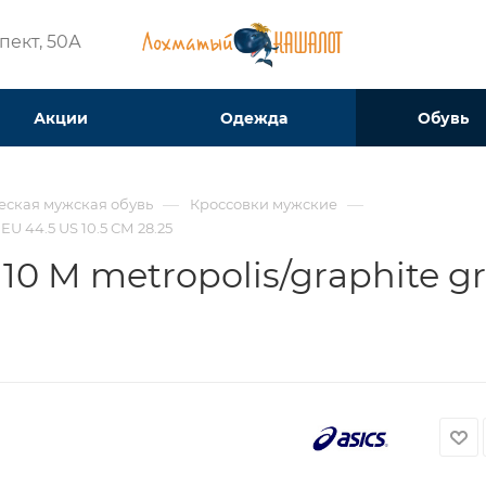
ект, 50А​
Акции
Одежда
Обувь
—
—
еская мужская обувь
Кроссовки мужские
EU 44.5 US 10.5 СМ 28.25
10 M metropolis/graphite gr