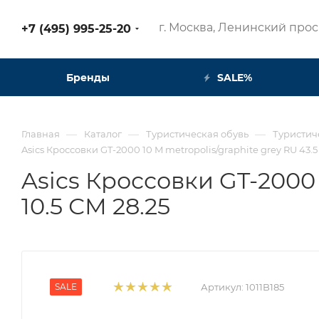
г. Москва, Ленинский просп
+7 (495) 995-25-20​
Бренды
SALE%
—
—
—
Главная
Каталог
Туристическая обувь
Туристич
Asics Кроссовки GT-2000 10 M metropolis/graphite grey RU 43.5 
Asics Кроссовки GT-2000 
10.5 СМ 28.25
SALE
Артикул:
1011B185