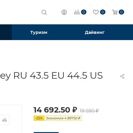
0
0
0
Туризм
Дайвинг
ey RU 43.5 EU 44.5 US
14 692.50
₽
19 590
₽
-
25
%
Экономия
4 897.50
₽