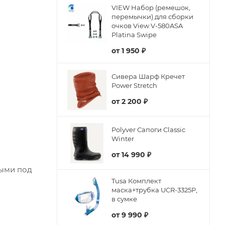
VIEW Набор (ремешок,
перемычки) для сборки
очков View V-580ASA
Platina Swipe
от
1 950 ₽
Сивера Шарф Кречет
Power Stretch
от
2 200 ₽
Polyver Сапоги Classic
Winter
от
14 990 ₽
выми под
Tusa Комплект
маска+трубка UCR-3325P,
в сумке
от
9 990 ₽