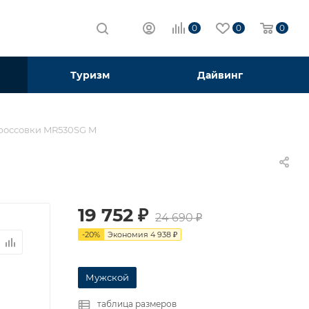
0
0
0
Туризм
Дайвинг
россовки MR530SG M
19 752
₽
24 690
₽
-
20
%
Экономия
4 938
₽
Мужской
таблица размеров