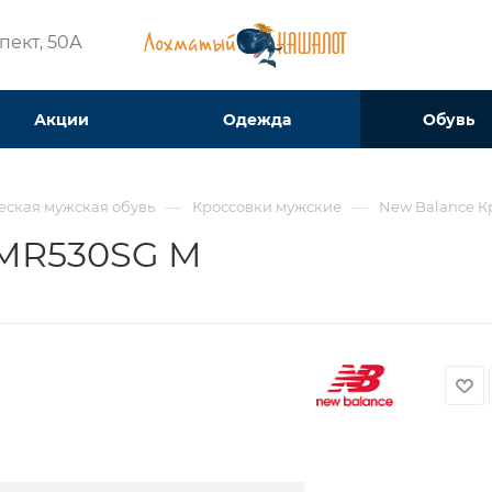
ект, 50А​
Акции
Одежда
Обувь
—
—
еская мужская обувь
Кроссовки мужские
New Balance К
 MR530SG M