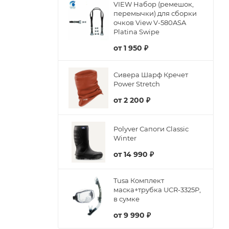
VIEW Набор (ремешок,
перемычки) для сборки
очков View V-580ASA
Platina Swipe
от
1 950 ₽
Сивера Шарф Кречет
Power Stretch
от
2 200 ₽
Polyver Сапоги Classic
Winter
от
14 990 ₽
Tusa Комплект
маска+трубка UCR-3325P,
в сумке
от
9 990 ₽