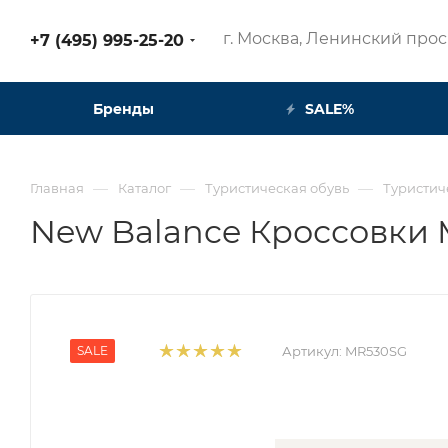
г. Москва, Ленинский просп
+7 (495) 995-25-20​
Бренды
SALE%
—
—
—
Главная
Каталог
Туристическая обувь
Туристич
New Balance Кроссовки
SALE
Артикул:
MR530SG