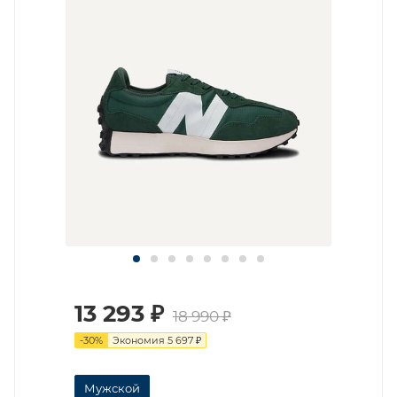
13 293
₽
18 990
₽
-
30
%
Экономия
5 697
₽
Мужской