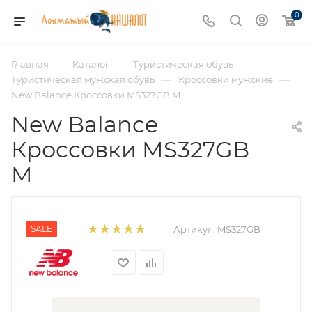
0
—
—
—
Главная
Каталог
Туристическая обувь
—
—
Туристическая мужская обувь
Кроссовки мужские
New Balance Кроссовки MS327GB M
New Balance
Кроссовки MS327GB
M
SALE
Артикул:
MS327GB