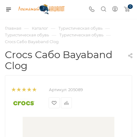
0
—
—
—
Главная
Каталог
Туристическая обувь
—
—
Туристическая обувь
Туристическая обувь
Crocs Сабо Bayaband Clog
Crocs Сабо Bayaband
Clog
Артикул:
205089