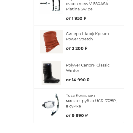
очков View V-580ASA
Platina Swipe
от
1 950 ₽
Сивера Шарф Кречет
Power Stretch
от
2 200 ₽
Polyver Сапоги Classic
Winter
от
14 990 ₽
Tusa Комплект
маска+трубка UCR-3325P,
в сумке
от
9 990 ₽