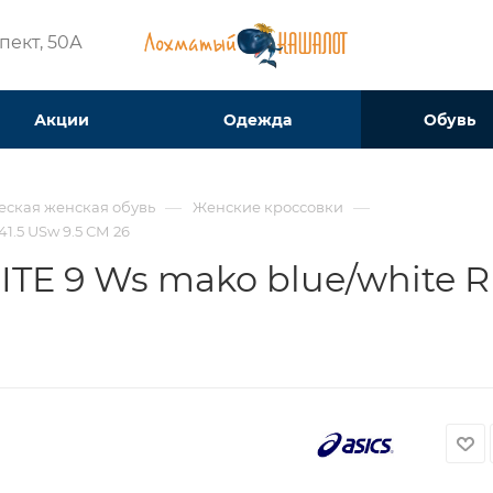
ект, 50А​
Акции
Одежда
Обувь
—
—
еская женская обувь
Женские кроссовки
1.5 USw 9.5 СМ 26
TE 9 Ws mako blue/white RU