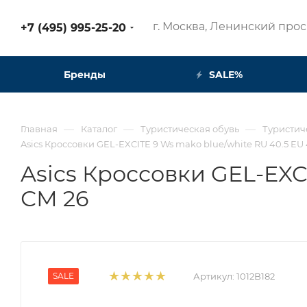
г. Москва, Ленинский просп
+7 (495) 995-25-20​
Бренды
SALE%
—
—
—
Главная
Каталог
Туристическая обувь
Туристич
Asics Кроссовки GEL-EXCITE 9 Ws mako blue/white RU 40.5 EU 4
Asics Кроссовки GEL-EXCI
СМ 26
SALE
Артикул:
1012B182