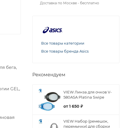
Доставка по Москве - бесплатно
Все товары категории
Все товары бренда Asics
я бега,
Рекомендуем
огии GEL,
VIEW Линза для очков V-
580ASA Platina Swipe
от
1 650 ₽
зиновая
VIEW Набор (ремешок,
перемычки) для сборки