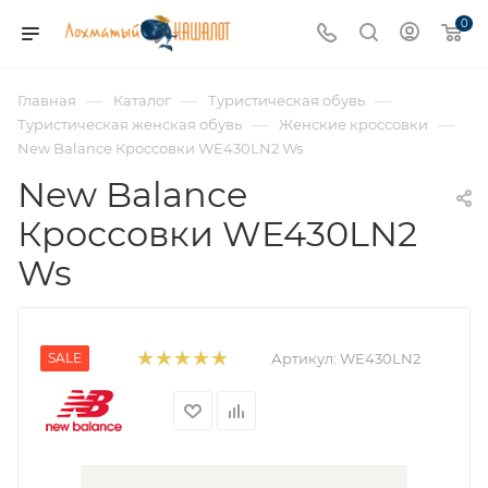
0
—
—
—
Главная
Каталог
Туристическая обувь
—
—
Туристическая женская обувь
Женские кроссовки
New Balance Кроссовки WE430LN2 Ws
New Balance
Кроссовки WE430LN2
Ws
SALE
Артикул:
WE430LN2