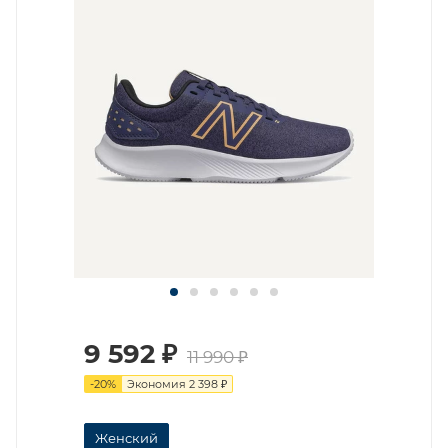
9 592
₽
11 990
₽
-
20
%
Экономия
2 398
₽
Женский