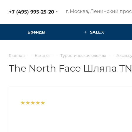
г. Москва, Ленинский просп
+7 (495) 995-25-20​
Бренды
SALE%
—
—
—
Главная
Каталог
Туристическая одежда
Аксесс
The North Face Шляпа TNF