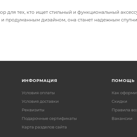
ор для тех, кто ищет стильный и функциональный аксесс
и и продуманным дизайном, она станет надежным спутн
ИНФОРМАЦИЯ
ПОМОЩЬ
Условия оплаты
Как оформит
Условия доставки
Скидки
Реквизиты
Правила во
Подарочные сертификаты
Вакансии
Карта разделов сайта