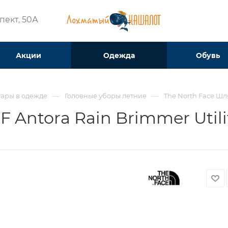
ект, 50А​
Акции
Одежда
Обувь
—
—
уары в одежде
Головные уборы летние
The North Face Шл
 Antora Rain Brimmer Util