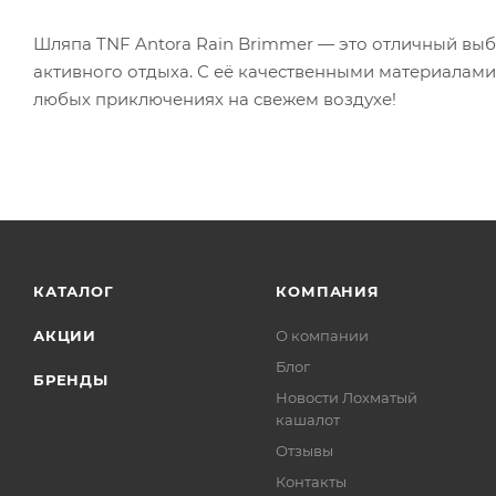
Шляпа TNF Antora Rain Brimmer — это отличный выб
активного отдыха. С её качественными материалам
любых приключениях на свежем воздухе!
КАТАЛОГ
КОМПАНИЯ
АКЦИИ
О компании
Блог
БРЕНДЫ
Новости Лохматый
кашалот
Отзывы
Контакты