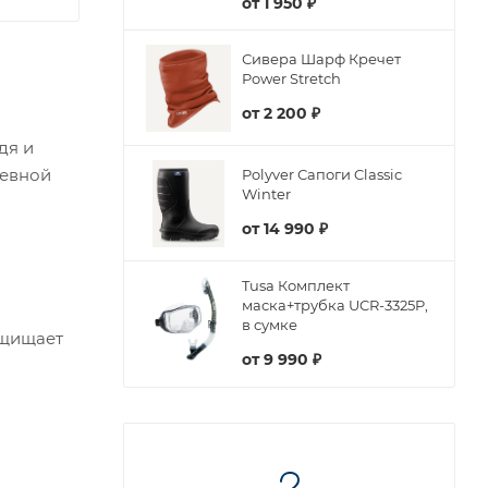
от
1 950 ₽
Сивера Шарф Кречет
Power Stretch
от
2 200 ₽
дя и
невной
Polyver Сапоги Classic
Winter
от
14 990 ₽
Tusa Комплект
маска+трубка UCR-3325P,
в сумке
ащищает
от
9 990 ₽