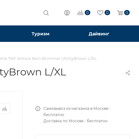
0
0
0
Туризм
Дайвинг
япа TNF Antora Rain Brimmer UtilityBrown L/XL
ityBrown L/XL
Самовывоз из магазина в Москве -
бесплатно
Доставка по Москве - бесплатно