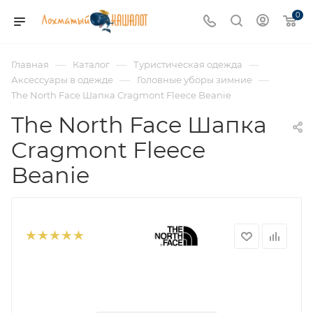
0
—
—
—
Главная
Каталог
Туристическая одежда
—
—
Аксессуары в одежде
Головные уборы зимние
The North Face Шапка Cragmont Fleece Beanie
The North Face Шапка
Cragmont Fleece
Beanie