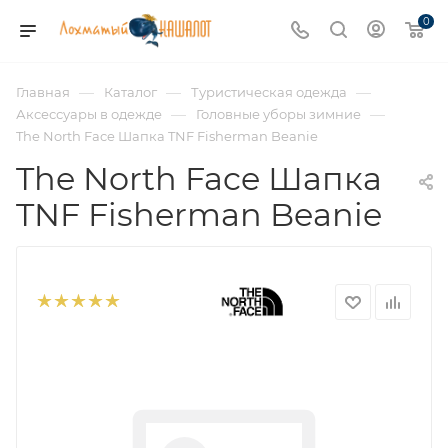
0
—
—
—
Главная
Каталог
Туристическая одежда
—
—
Аксессуары в одежде
Головные уборы зимние
The North Face Шапка TNF Fisherman Beanie
The North Face Шапка
TNF Fisherman Beanie