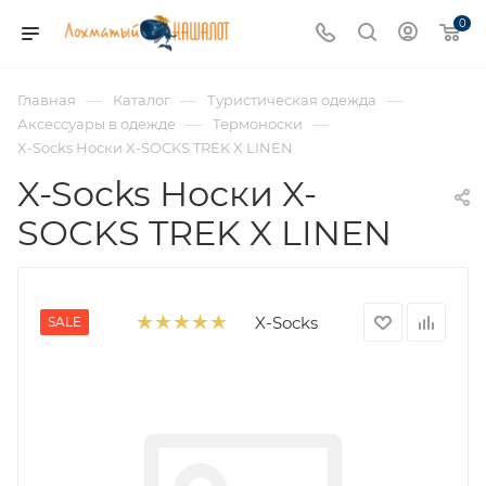
0
—
—
—
Главная
Каталог
Туристическая одежда
—
—
Аксессуары в одежде
Термоноски
X-Socks Носки X-SOCKS TREK X LINEN
X-Socks Носки X-
SOCKS TREK X LINEN
X-Socks
SALE