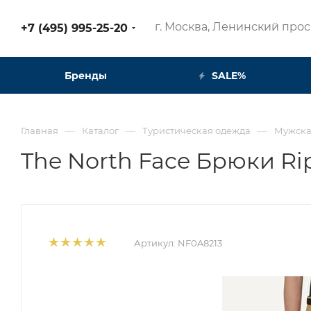
г. Москва, Ленинский просп
+7 (495) 995-25-20​
Бренды
SALE%
—
—
—
Главная
Каталог
Туристическая одежда
Мужска
The North Face Брюки Ri
Артикул:
NF0A8213