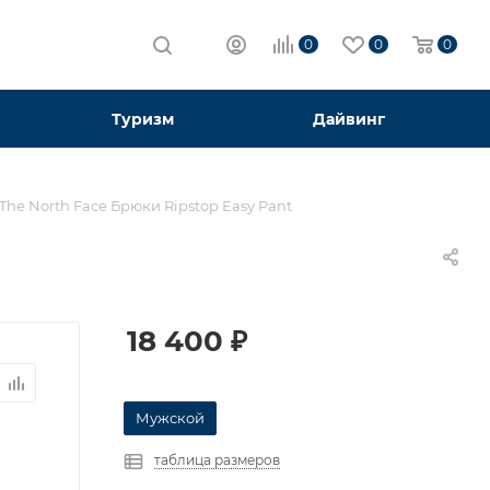
0
0
0
Туризм
Дайвинг
The North Face Брюки Ripstop Easy Pant
18 400
₽
Мужской
таблица размеров