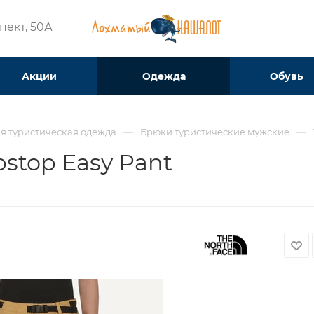
ект, 50А​
Акции
Одежда
Обувь
—
—
я туристическая одежда
Брюки туристические мужские
pstop Easy Pant