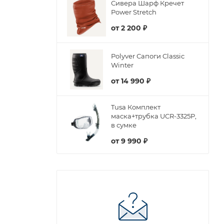
Сивера Шарф Кречет
Power Stretch
от
2 200 ₽
Polyver Сапоги Classic
Winter
от
14 990 ₽
Tusa Комплект
маска+трубка UCR-3325P,
в сумке
от
9 990 ₽