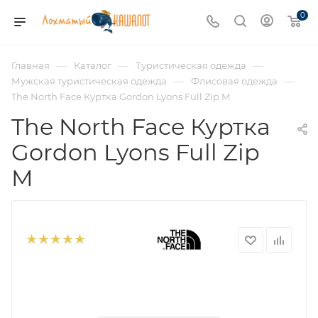
0
—
—
—
Главная
Каталог
Туристическая одежда
—
—
Мужская туристическая одежда
Флисовая одежда
The North Face Куртка Gordon Lyons Full Zip M
The North Face Куртка
Gordon Lyons Full Zip
M