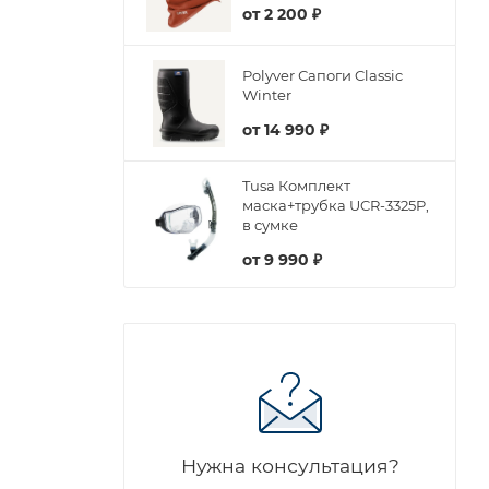
от
2 200 ₽
Polyver Сапоги Classic
Winter
от
14 990 ₽
Tusa Комплект
маска+трубка UCR-3325P,
в сумке
от
9 990 ₽
Нужна консультация?