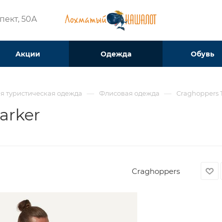
ект, 50А​
Акции
Одежда
Обувь
—
—
я туристическая одежда
Флисовая одежда
Craghoppers 
arker
Craghoppers