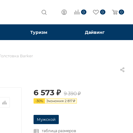
0
0
0
Туризм
Дайвинг
Толстовка Barker
6 573
₽
9 390
₽
-
30
%
Экономия
2 817
₽
Мужской
таблица размеров