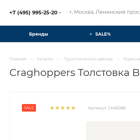
г. Москва, Ленинский просп
+7 (495) 995-25-20​
Бренды
SALE%
—
—
—
Главная
Каталог
Туристическая одежда
Мужска
Craghoppers Толстовка B
SALE
Артикул:
CMA1288