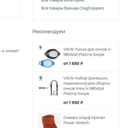
Все товары категории
Все товары бренда Craghoppers
Рекомендуем
VIEW Линза для очков V-
 и имеет
580ASA Platina Swipe
от
1 650 ₽
VIEW Набор (ремешок,
перемычки) для сборки
очков View V-580ASA
Platina Swipe
от
1 950 ₽
Сивера Шарф Кречет
Power Stretch