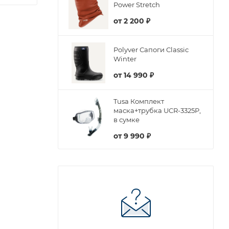
Power Stretch
от
2 200 ₽
Polyver Сапоги Classic
Winter
от
14 990 ₽
Tusa Комплект
маска+трубка UCR-3325P,
в сумке
от
9 990 ₽