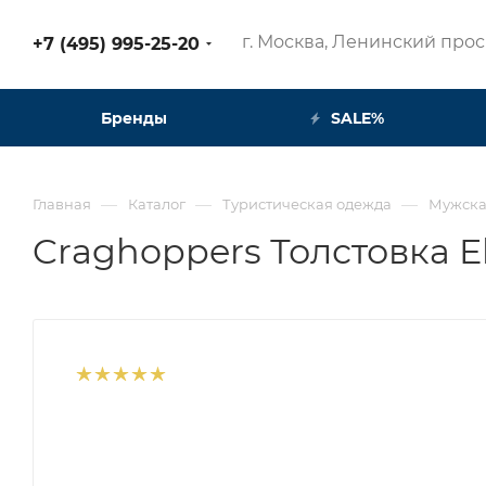
г. Москва, Ленинский просп
+7 (495) 995-25-20​
Бренды
SALE%
—
—
—
Главная
Каталог
Туристическая одежда
Мужска
Craghoppers Толстовка E