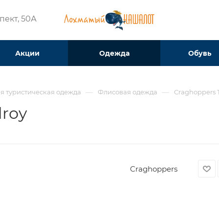
ект, 50А​
Акции
Одежда
Обувь
—
—
я туристическая одежда
Флисовая одежда
Craghoppers 
lroy
Craghoppers