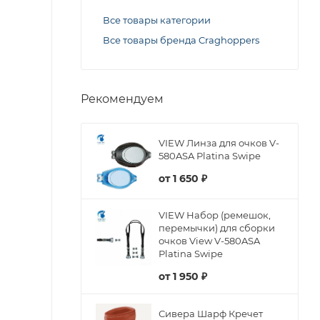
Все товары категории
Все товары бренда Craghoppers
Рекомендуем
VIEW Линза для очков V-
580ASA Platina Swipe
от
1 650 ₽
VIEW Набор (ремешок,
перемычки) для сборки
очков View V-580ASA
Platina Swipe
от
1 950 ₽
Сивера Шарф Кречет