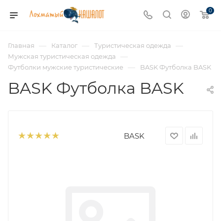
0
—
—
—
Главная
Каталог
Туристическая одежда
—
Мужская туристическая одежда
—
Футболки мужские туристические
BASK Футболка BASK
BASK Футболка BASK
BASK