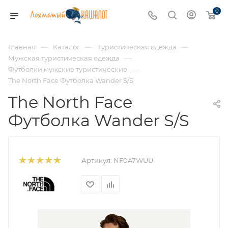
0
—
—
—
Главная
Каталог
Туристическая одежда
—
Мужская туристическая одежда
—
Футболки мужские туристические
The North Face Футболка Wander S/S
The North Face
Футболка Wander S/S
Артикул:
NF0A7WUU