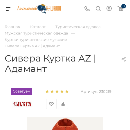
0
—
—
—
Главная
Каталог
Туристическая одежда
—
Мужская туристическая одежда
—
Куртки туристические мужские
Сивера Куртка AZ | Адамант
Сивера Куртка AZ |
Адамант
Советуем
Артикул:
230219