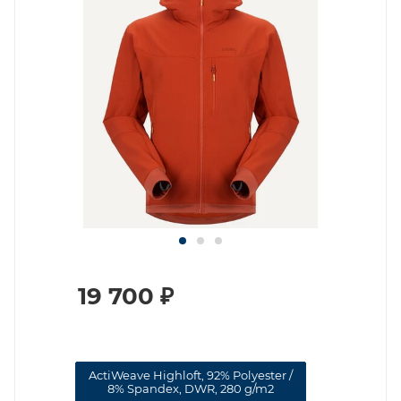
19 700
₽
ActiWeave Highloft, 92% Polyester /
8% Spandex, DWR, 280 g/m2