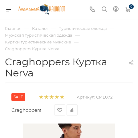
0
—
—
—
Главная
Каталог
Туристическая одежда
—
Мужская туристическая одежда
—
Куртки туристические мужские
Craghoppers Куртка Nerva
Craghoppers Куртка
Nerva
SALE
Артикул:
CML072
Craghoppers