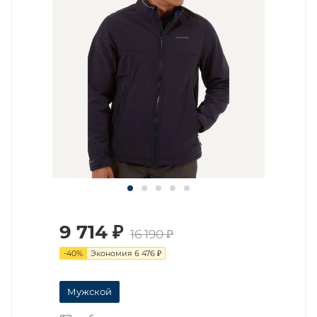
9 714
₽
16 190
₽
-
40
%
Экономия
6 476
₽
Мужской