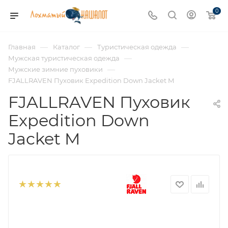
0
—
—
—
Главная
Каталог
Туристическая одежда
—
Мужская туристическая одежда
—
Мужские зимние пуховики
FJALLRAVEN Пуховик Expedition Down Jacket M
FJALLRAVEN Пуховик
Expedition Down
Jacket M