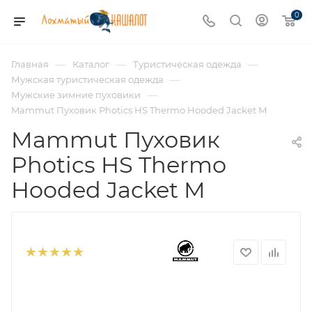
0
—
—
—
Главная
Каталог
Туристическая одежда
—
Мужская туристическая одежда
—
Мужские зимние пуховики
Mammut Пуховик Photics HS Thermo Hooded Jacket M
Mammut Пуховик
Photics HS Thermo
Hooded Jacket M