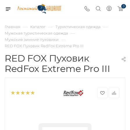
0
—
—
—
Главная
Каталог
Туристическая одежда
—
Мужская туристическая одежда
—
Мужские зимние пуховики
RED FOX Пуховик RedFox Extreme Pro III
RED FOX Пуховик
RedFox Extreme Pro III