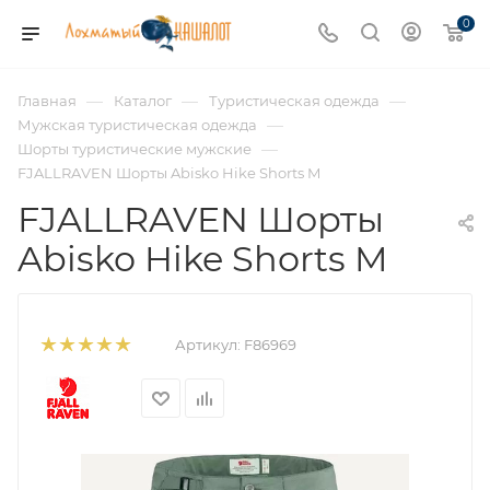
0
—
—
—
Главная
Каталог
Туристическая одежда
—
Мужская туристическая одежда
—
Шорты туристические мужские
FJALLRAVEN Шорты Abisko Hike Shorts M
FJALLRAVEN Шорты
Abisko Hike Shorts M
Артикул:
F86969