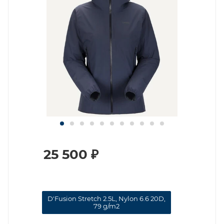
25 500
₽
D'Fusion Stretch 2.5L, Nylon 6.6 20D,
79 g/m2