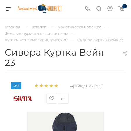
0
—
—
—
Главная
Каталог
Туристическая одежда
—
Женская туристическая одежда
—
Куртки женские туристические
Сивера Куртка Вейя 23
Сивера Куртка Вейя
23
Хит
Артикул:
230397