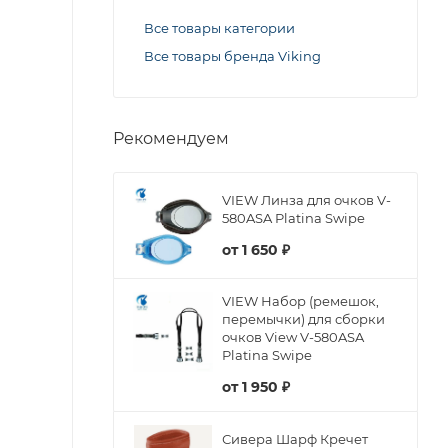
Все товары категории
Все товары бренда Viking
Рекомендуем
VIEW Линза для очков V-
580ASA Platina Swipe
от
1 650 ₽
VIEW Набор (ремешок,
перемычки) для сборки
очков View V-580ASA
Platina Swipe
от
1 950 ₽
Сивера Шарф Кречет