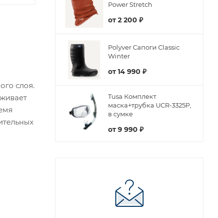
Power Stretch
от
2 200 ₽
Polyver Сапоги Classic
Winter
от
14 990 ₽
ого слоя.
Tusa Комплект
рживает
маска+трубка UCR-3325P,
емя
в сумке
вительных
от
9 990 ₽