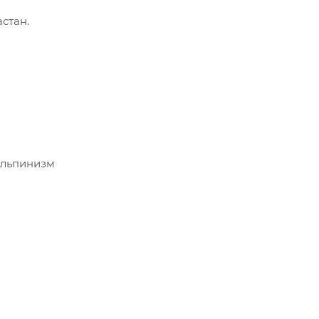
стан.
альпинизм