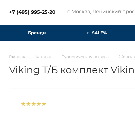
г. Москва, Ленинский просп
+7 (495) 995-25-20​
Бренды
SALE%
—
—
—
Главная
Каталог
Туристическая одежда
Женска
Viking Т/Б комплект Viki