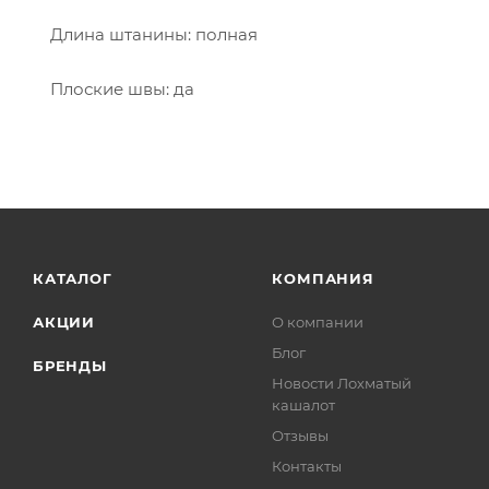
Длина штанины: полная
Плоские швы: да
КАТАЛОГ
КОМПАНИЯ
АКЦИИ
О компании
Блог
БРЕНДЫ
Новости Лохматый
кашалот
Отзывы
Контакты