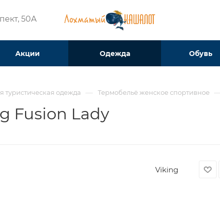
ект, 50А​
Акции
Одежда
Обувь
—
я туристическая одежда
Термобельё женское спортивное
ng Fusion Lady
Viking