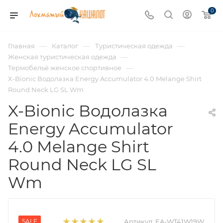
0
—
—
—
Главная
Каталог
Туристическая одежда
—
Женская туристическая одежда
—
Термобельё женское спортивное
X-Bionic Водолазка Energy Accumulator 4.0 Melange Shirt
Round Neck LG SL Wm
X-Bionic Водолазка
Energy Accumulator
4.0 Melange Shirt
Round Neck LG SL
Wm
SALE
Артикул:
EA-WT41W19W