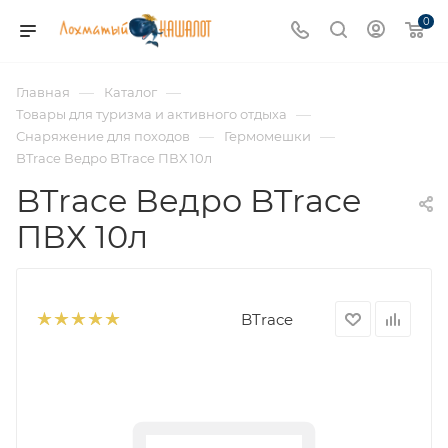
0
—
—
Главная
Каталог
—
Товары для туризма и активного отдыха
—
—
Снаряжение для походов
Гермомешки
BTrace Ведро BTrace ПВХ 10л
BTrace Ведро BTrace
ПВХ 10л
BTrace