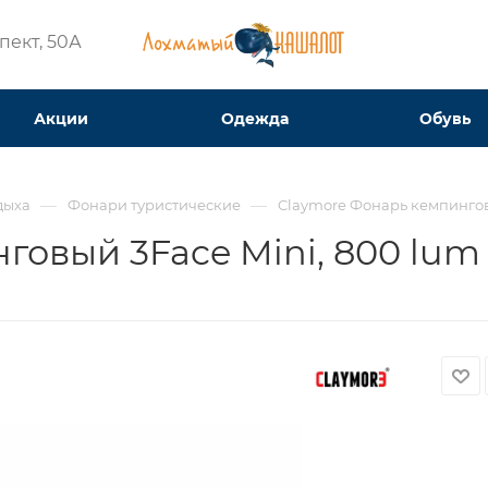
ект, 50А​
Акции
Одежда
Обувь
—
—
дыха
Фонари туристические
Claymore Фонарь кемпингов
говый 3Face Mini, 800 lum