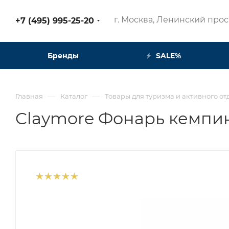
г. Москва, Ленинский просп
+7 (495) 995-25-20​
Бренды
SALE%
—
—
Главная
Каталог
Товары для туризма и активного от
Claymore Фонарь кемпин