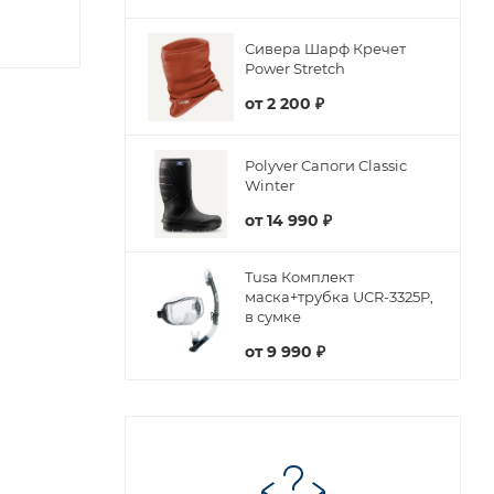
Сивера Шарф Кречет
Power Stretch
от
2 200 ₽
Polyver Сапоги Classic
Winter
от
14 990 ₽
Tusa Комплект
маска+трубка UCR-3325P,
в сумке
от
9 990 ₽