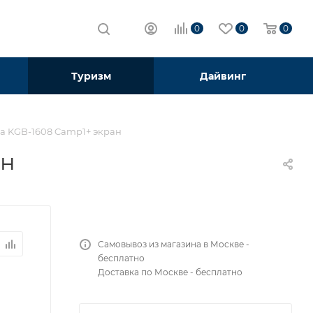
0
0
0
Туризм
Дайвинг
ea KGB-1608 Camp1+ экран
ан
Самовывоз из магазина в Москве -
бесплатно
Доставка по Москве - бесплатно