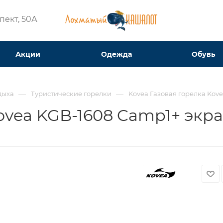
ект, 50А​
Акции
Одежда
Обувь
—
—
дыха
Туристические горелки
Kovea Газовая горелка Kov
ovea KGB-1608 Camp1+ экр