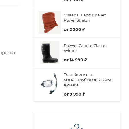
от
1 950 ₽
Сивера Шарф Кречет
Power Stretch
от
2 200 ₽
Polyver Сапоги Classic
Winter
горелка
от
14 990 ₽
Tusa Комплект
маска+трубка UCR-3325P,
в сумке
от
9 990 ₽