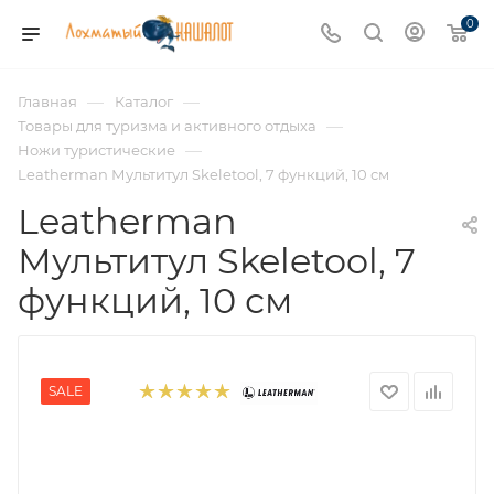
0
—
—
Главная
Каталог
—
Товары для туризма и активного отдыха
—
Ножи туристические
Leatherman Мультитул Skeletool, 7 функций, 10 см
Leatherman
Мультитул Skeletool, 7
функций, 10 см
SALE