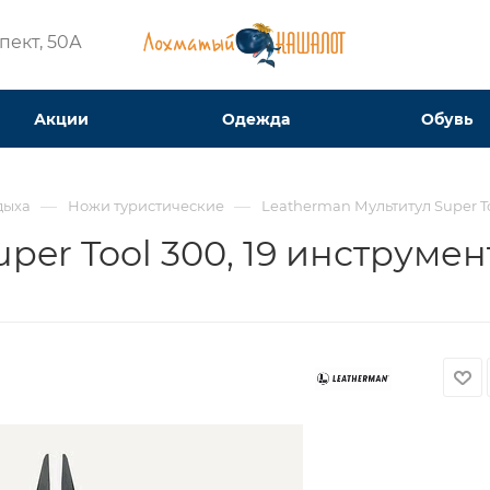
ект, 50А​
Акции
Одежда
Обувь
—
—
дыха
Ножи туристические
Leatherman Мультитул Super Too
er Tool 300, 19 инструменто