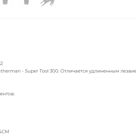
52
herman - Super Tool 300. Отличается удлиненным лезви
ентов:
54CM