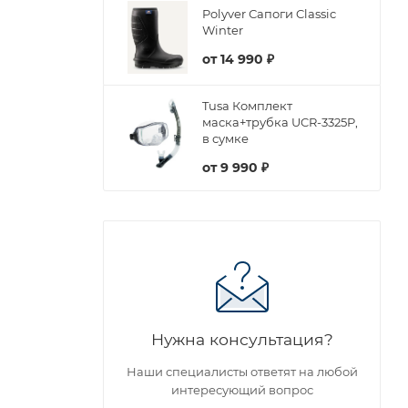
Polyver Сапоги Classic
Winter
от
14 990 ₽
Tusa Комплект
маска+трубка UCR-3325P,
в сумке
от
9 990 ₽
Нужна консультация?
Наши специалисты ответят на любой
интересующий вопрос