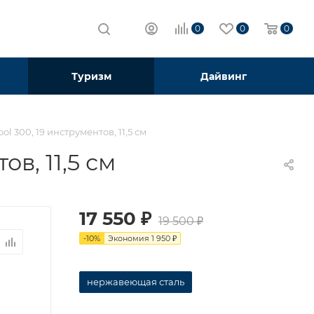
0
0
0
Туризм
Дайвинг
l 300, 19 инструментов, 11,5 см
в, 11,5 см
17 550
₽
19 500
₽
-
10
%
Экономия
1 950
₽
нержавеющая сталь