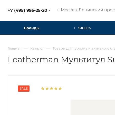
г. Москва, Ленинский просп
+7 (495) 995-25-20​
Бренды
SALE%
—
—
Главная
Каталог
Товары для туризма и активного от
Leatherman Мультитул Sup
SALE