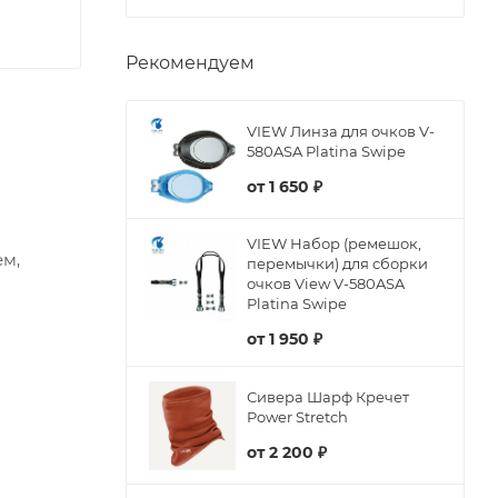
Рекомендуем
VIEW Линза для очков V-
580ASA Platina Swipe
от
1 650 ₽
VIEW Набор (ремешок,
ем,
перемычки) для сборки
очков View V-580ASA
Platina Swipe
от
1 950 ₽
Сивера Шарф Кречет
Power Stretch
от
2 200 ₽