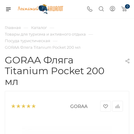
0
—
—
Главная
Каталог
—
Товары для туризма и активного отдыха
—
Посуда туристическая
GORAA Фляга Titanium Pocket 200 мл
GORAA Фляга
Titanium Pocket 200
мл
GORAA