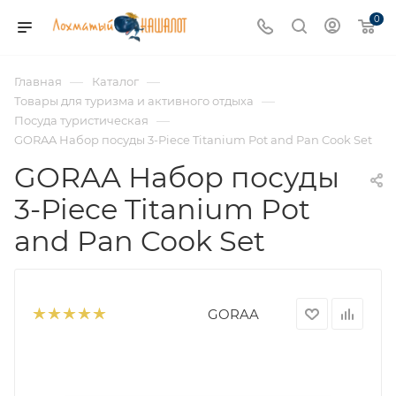
0
—
—
Главная
Каталог
—
Товары для туризма и активного отдыха
—
Посуда туристическая
GORAA Набор посуды 3-Piece Titanium Pot and Pan Cook Set
GORAA Набор посуды
3-Piece Titanium Pot
and Pan Cook Set
GORAA