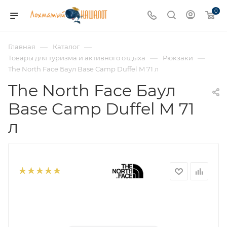
0
—
—
Главная
Каталог
—
—
Товары для туризма и активного отдыха
Рюкзаки
The North Face Баул Base Camp Duffel M 71 л
The North Face Баул
Base Camp Duffel M 71
л