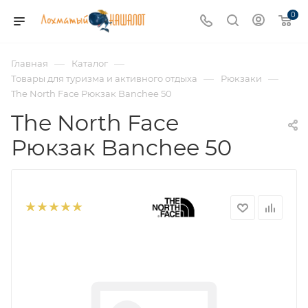
0
—
—
Главная
Каталог
—
—
Товары для туризма и активного отдыха
Рюкзаки
The North Face Рюкзак Banchee 50
The North Face
Рюкзак Banchee 50