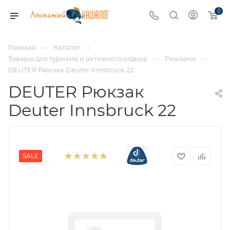
0
—
—
Главная
Каталог
—
—
Товары для туризма и активного отдыха
Рюкзаки
DEUTER Рюкзак Deuter Innsbruck 22
DEUTER Рюкзак
Deuter Innsbruck 22
SALE