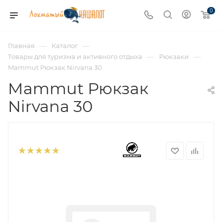
0
—
—
Главная
Каталог
—
—
Товары для туризма и активного отдыха
Рюкзаки
Mammut Рюкзак Nirvana 30
Mammut Рюкзак
Nirvana 30