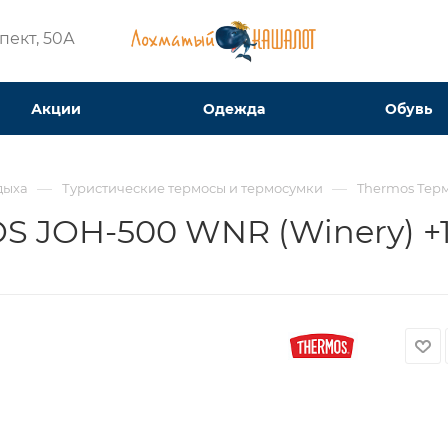
ект, 50А​
Акции
Одежда
Обувь
—
—
дыха
Туристические термосы и термосумки
Thermos Терм
 JOH-500 WNR (Winery) +12