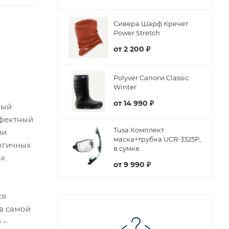
Сивера Шарф Кречет
Power Stretch
от
2 200 ₽
Polyver Сапоги Classic
Winter
от
14 990 ₽
ный
ффектный
Tusa Комплект
ли
маска+трубка UCR-3325P,
огичных
в сумке
ах
от
9 990 ₽
ся
 в самой
 –