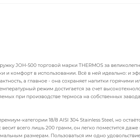
кружку JOH-500 торговой марки THERMOS за великолеп
и и комфорт в использовании. Всё в ней идеально: и э
актность, а главное - она сохраняет напитки горячими и
емпературный режим достигается за счет высокотехнол
емых при производстве термоса на собственных завод
миум-категории 18/8 AISI 304 Stainless Steel, но остаёт
весит всего лишь 200 грамм, он легко поместится даже
мальным размерам. Пользоваться им одно удовольствие