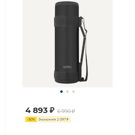
4 893
₽
6 990
₽
-
30
%
Экономия
2 097
₽