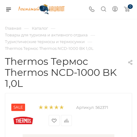
0
—
—
Главная
Каталог
—
Товары для туризма и активного отдыха
—
Туристические термосы и термосумки
Thermos Термос Thermos NCD-1000 BK 1,0L
Thermos Термос
Thermos NCD-1000 BK
1,0L
SALE
Артикул:
562371